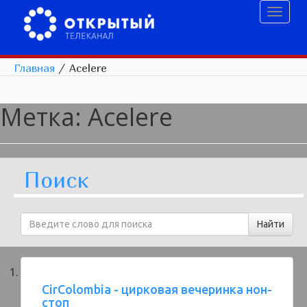
Toggl
naviga
Главная
/
Acelere
Метка:
Acelere
Поиск
CirColombia - цирковая вечеринка нон-
стоп