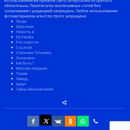
использовании материалов сайта гиперссылка на opentv.tv
обязательна. Перепечатка эксклюзивных статей без
согласования с редакцией запрещена. Любое использование
фотоматериалов агентств строго запрещено.
Люди
Мультики
Новость и
De Familia
Рэп-новости
Соц-и-ум
Спасение Титаника
Услышано
Как быть?
Магазин игрушек
Товим
Лимуд
Арвут
Тайны Вечной книги