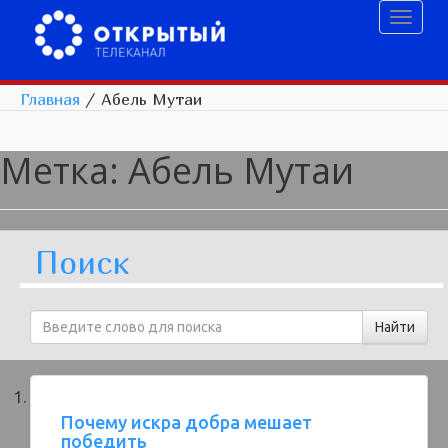
Toggl
naviga
Главная
/
Абель Мутаи
Метка:
Абель Мутаи
Поиск
Почему искра добра мешает
победить