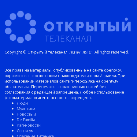
записям
Copyright © Открытый телеканал. תנועת הערבות. All rights reserved.
Все права на материалы, опубликованные на сайте opentv.tv,
охраняются в соответствии с законодательством Израиля. При
использовании материалов сайта гиперссылка на opentv.tv
обязательна. Перепечатка эксклюзивных статей без
согласования с редакцией запрещена. Любое использование
фотоматериалов агентств строго запрещено.
Люди
Мультики
Новость и
De Familia
Рэп-новости
Соц-и-ум
Спасение Титаника