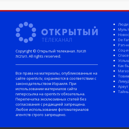
Люди
Мульт
Новос
De Fam
Рэп-н
Соц-и
Copyright © Открытый телеканал. תנועת
Спасе
הערבות. All rights reserved.
Услы
Как б
Магаз
Все права на материалы, опубликованные на
Тови
сайте opentv.tv, охраняются в соответствии с
Лиму
законодательством Израиля. При
Арвут
использовании материалов сайта
Тайны
гиперссылка на opentv.tv обязательна.
Перепечатка эксклюзивных статей без
согласования с редакцией запрещена.
Любое использование фотоматериалов
агентств строго запрещено.