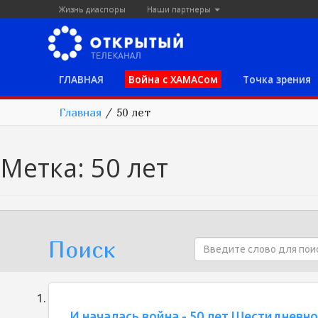
Жизнь диаспоры
Наши партнеры
ГЛАВНАЯ
Война с ХАМАСом
Точка зрения
Главная
/
50 лет
Метка:
50 лет
Поиск
И началась война - 50 лет Шестидневн