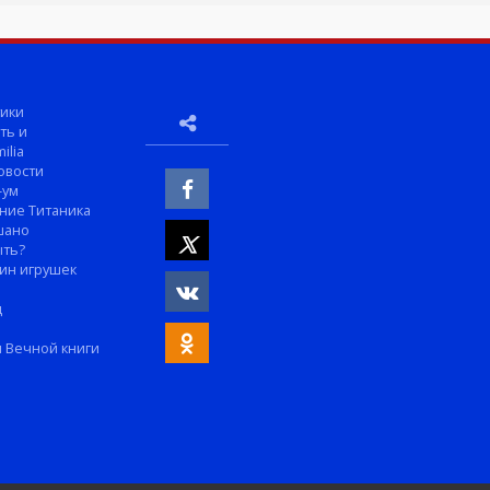
ики
ть и
ilia
овости
-ум
ние Титаника
шано
ыть?
ин игрушек
м
д
 Вечной книги