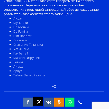
использовании материалов сайта гиперссылка на opentv.tv
обязательна. Перепечатка эксклюзивных статей без
согласования с редакцией запрещена. Любое использование
фотоматериалов агентств строго запрещено.
Люди
Мультики
Новость и
De Familia
Рэп-новости
Соц-и-ум
Спасение Титаника
Услышано
Как быть?
Магазин игрушек
Товим
Лимуд
Арвут
Тайны Вечной книги