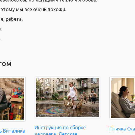
поэтому мы все очень похожи.
я, ребята.
.
.
том
Инструкция по сборке
Птичка Сч
ь Виталика
человека. Детская