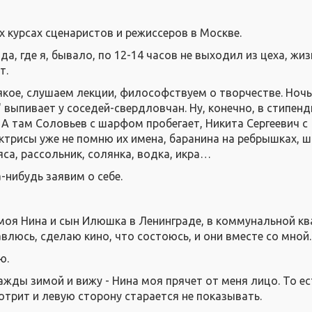
х курсах сценаристов и режиссеров в Москве.
а, где я, бывало, по 12-14 часов не выходил из цеха, жиз
т.
якое, слушаем лекции, философствуем о творчестве. Ноч
 выпивает у соседей-свердловчан. Ну, конечно, в стипен
 А там Соловьев с шарфом пробегает, Никита Сергеевич с
актрисы уже не помню их имена, баранина на ребрышках, 
са, рассольник, солянка, водка, икра…
-нибудь заявим о себе.
моя Нина и сын Илюшка в Ленинграде, в коммунальной кв
авлюсь, сделаю кино, что состоюсь, и они вместе со мной.
ю.
жды зимой и вижу - Нина моя прячет от меня лицо. То ес
отрит и левую сторону старается не показывать.