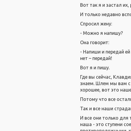
Вот так я и застал их,
И только недавно всп
Спросил жену:
- Можно я напишу?
Она говорит:
- Напиши и передай ей
нет – передай!
Вот я и пишу.
Где вы сейчас, Клавди
знаем. Шлем мы вам с 
хорошее, вот это наш
Потому что все остал
Так и все наши страда
И все они только для 
наша - это ступени с
противоположными, к