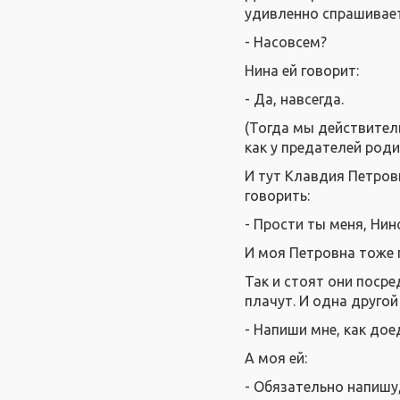
удивленно спрашивает
- Насовсем?
Нина ей говорит:
- Да, навсегда.
(Тогда мы действитель
как у предателей род
И тут Клавдия Петровн
говорить:
- Прости ты меня, Нино
И моя Петровна тоже 
Так и стоят они посре
плачут. И одна другой
- Напиши мне, как дое
А моя ей:
- Обязательно напишу