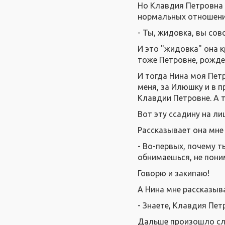
Но Клавдия Петровна 
нормальных отношения
- Ты, жидовка, вы сов
И это "жидовка" она к
тоже Петровне, рожде
И тогда Нина моя Петр
меня, за Илюшку и в п
Клавдии Петровне. А т
Вот эту ссадину на ли
Рассказывает она мне 
- Во-первых, почему т
обнимаешься, не пони
Говорю и закипаю!
А Нина мне рассказыва
- Знаете, Клавдия Пет
Дальше произошло сле