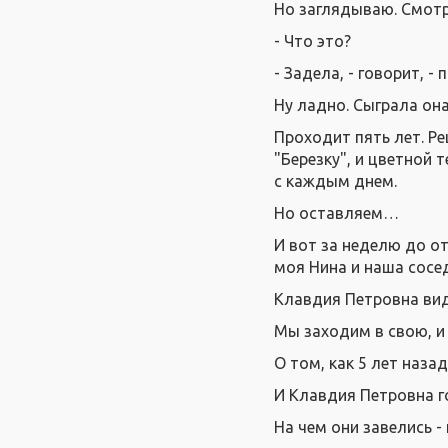
Но заглядываю. Смотр
- Что это?
- Задела, - говорит, -
Ну ладно. Сыграла он
Проходит пять лет. Р
"Березку", и цветной 
с каждым днем.
Но оставляем…
И вот за неделю до от
моя Нина и наша сосед
Клавдия Петровна види
Мы заходим в свою, и 
О том, как 5 лет наза
И Клавдия Петровна г
На чем они завелись -