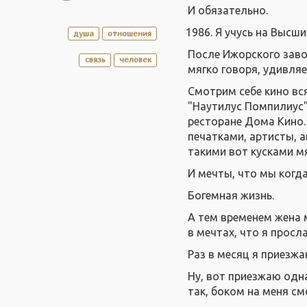
И обязательно.
Я учусь на Высши
душа
отношения
После Ижорского завод
связь
человек
мягко говоря, удивляе
Смотрим себе кино вс
"Наутилус Помпилиус"
ресторане Дома Кино.
печатками, артисты, 
такими вот кусками мя
И мечты, что мы когда
Богемная жизнь.
А тем временем жена 
в мечтах, что я просл
Раз в месяц я приезжа
Ну, вот приезжаю одна
так, боком на меня см