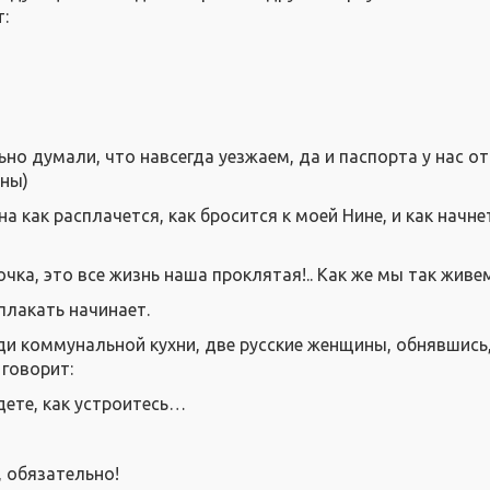
:
но думали, что навсегда уезжаем, да и паспорта у нас о
ины)
а как расплачется, как бросится к моей Нине, и как начне
чка, это все жизнь наша проклятая!.. Как же мы так живем,
плакать начинает.
ди коммунальной кухни, две русские женщины, обнявшись,
 говорит:
дете, как устроитесь…
, обязательно!