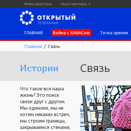
Жизнь диаспоры
Наши партнеры
ГЛАВНАЯ
Война с ХАМАСом
Точка зрения
Главная
/
Связь
Связь
Истории
Что такое вся наша
жизнь? Это поиск
связи друг с другом.
Мы одиноки, мы не
хотим никаких встреч,
мы строим границы,
закрываемся стенами,