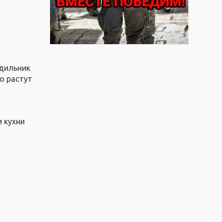
одильник
ло растут
и кухни