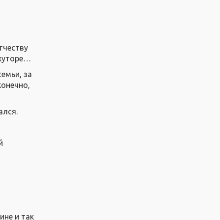
в
тчеству
 хуторе…
семьи, за
конечно,
ался.
й
ине и так