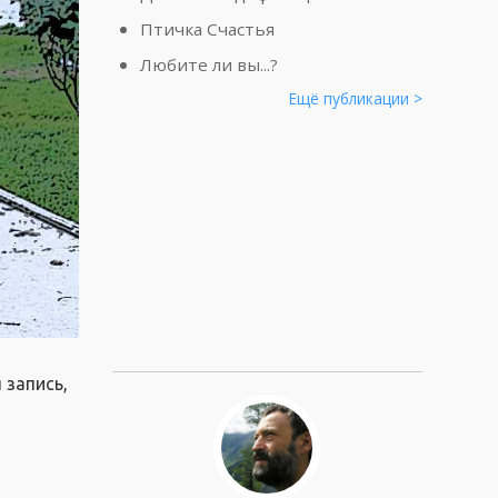
Птичка Счастья
Любите ли вы...?
Ещё публикации >
 запись,