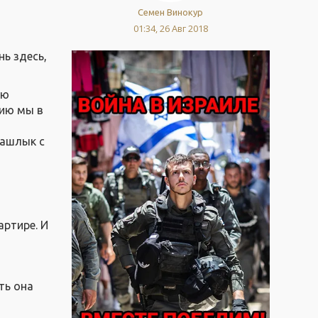
Семен Винокур
01:34, 26 Авг 2018
нь здесь,
ью
дию мы в
шашлык с
артире. И
ть она