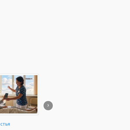
›
астья