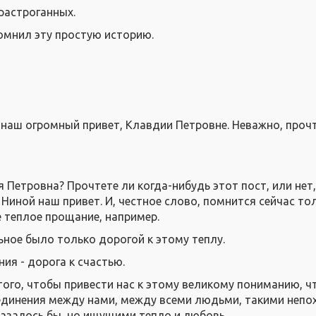
 растроганных.
омнил эту простую историю.
 наш огромный привет, Клавдии Петровне. Неважно, прочт
я Петровна? Прочтете ли когда-нибудь этот пост, или нет,
Ниной наш привет. И, честное слово, помнится сейчас то
е теплое прощание, например.
ьное было только дорогой к этому теплу.
ния - дорога к счастью.
того, чтобы привести нас к этому великому пониманию, ч
оединения между нами, между всеми людьми, такими непо
азалось бы, но ищущими тепло и любовь.