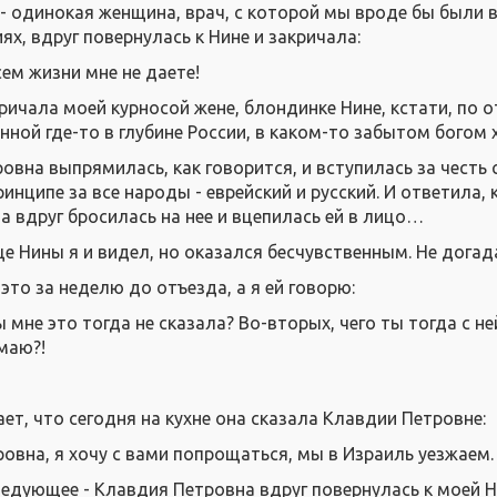
- одинокая женщина, врач, с которой мы вроде бы были 
х, вдруг повернулась к Нине и закричала:
сем жизни мне не даете!
ричала моей курносой жене, блондинке Нине, кстати, по о
нной где-то в глубине России, в каком-то забытом богом
овна выпрямилась, как говорится, и вступилась за честь 
ринципе за все народы - еврейский и русский. И ответила, 
а вдруг бросилась на нее и вцепилась ей в лицо…
це Нины я и видел, но оказался бесчувственным. Не догад
это за неделю до отъезда, а я ей говорю:
ы мне это тогда не сказала? Во-вторых, чего ты тогда с не
маю?!
ет, что сегодня на кухне она сказала Клавдии Петровне:
ровна, я хочу с вами попрощаться, мы в Израиль уезжаем.
дующее - Клавдия Петровна вдруг повернулась к моей Н