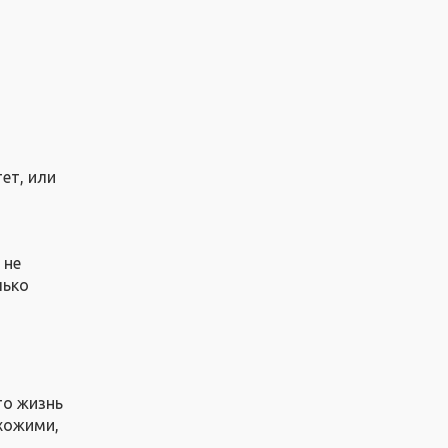
ет, или
 не
лько
то жизнь
хожими,