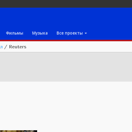
Фильмы
Музыка
Все проекты
кл
/
Reuters