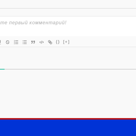
{}
[+]