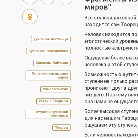
миров"
Все ступени духовной
находится сам Творец,
Человек находится по
духовная лестница
эгоистический уровень
полностью альтруисти
духовные постижения
Ощущение более высо
Михаэль Лайтман
человека и этой ступ
Постижение высших
Возможность ощутить 
миров
ступени не только рас
проникают друг в дру
саморазвитие
низшего. Поэтому внут
она нами не ощущаетс
связь с Творцом
Более высокая ступен
ступени духовной
лестницы
для нас нашим Творцо
ощущаем эту ступень,
Творец
Если человек находит