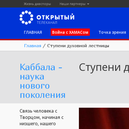
Жизнь диаспоры
Наши партнеры
ГЛАВНАЯ
Война с ХАМАСом
Точка зрения
Главная
/
Ступени духовной лестницы
Ступени 
Каббала -
наука
нового
поколения
Связь человека с
Творцом, начиная с
низшего, нашего