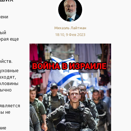
пени
Михаэль Лайтман
ный
18:10, 9 Фев 2023
орая еще
ойств.
духовные
входят,
половины
бычно
 является
мы не
ние