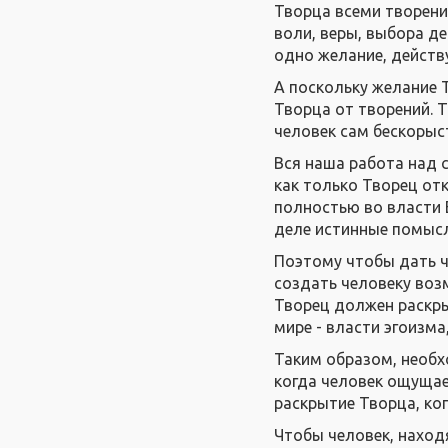
Творца всеми творени
воли, веры, выбора де
одно желание, действу
А поскольку желание 
Творца от творений. 
человек сам бескорыс
Вся наша работа над 
как только Творец от
полностью во власти 
деле истинные помысл
Поэтому чтобы дать ч
создать человеку воз
Творец должен раскры
мире - власти эгоизма
Таким образом, необх
когда человек ощущает
раскрытие Творца, ко
Чтобы человек, наход