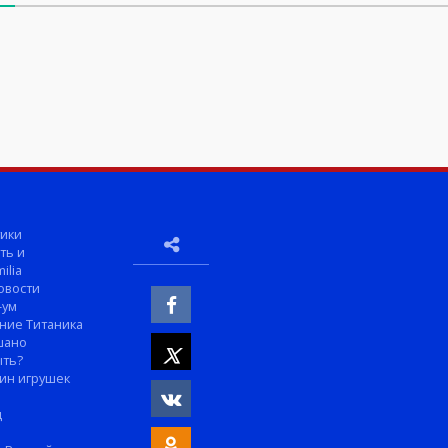
ики
ть и
ilia
овости
-ум
ние Титаника
шано
ыть?
ин игрушек
м
д