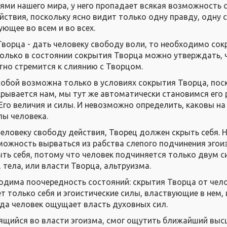
ями нашего мира, у него пропадает всякая возможность
йствия, поскольку ясно видит только одну правду, одну с
ющее во всем и во всех.
Творца - дать человеку свободу воли, то необходимо со
Только в состоянии сокрытия Творца можно утверждать, 
тно стремится к слиянию с Творцом.
собой возможна только в условиях сокрытия Творца, пос
крывается нам, мы тут же автоматически становимся его 
Его величия и силы. И невозможно определить, каковы н
ы человека.
еловеку свободу действия, Творец должен скрыть себя. 
можность вырваться из рабства слепого подчинения эгои
ть себя, потому что человек подчиняется только двум с
, тела, или власти Творца, альтруизма.
одима поочередность состояний: скрытия Творца от чело
 только себя и эгоистические силы, властвующие в нем, 
гда человек ощущает власть духовных сил.
ящийся во власти эгоизма, смог ощутить ближайший вы