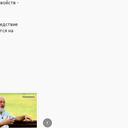
свойств -
ледствие
тся на
›