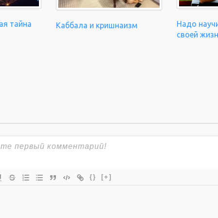
ая тайна
Надо науч
Каббала и кришнаизм
своей жиз
{}
[+]