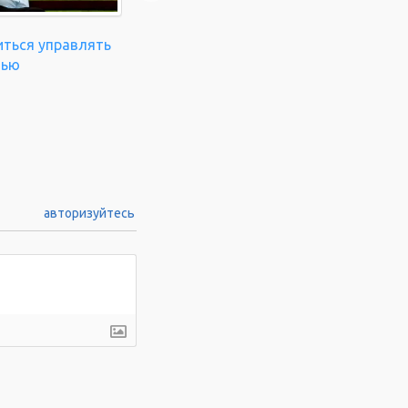
иться управлять
нью
авторизуйтесь