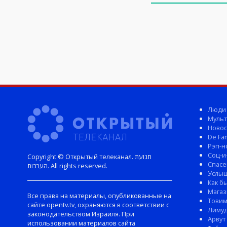
Люди
Мульт
Новос
De Fam
Рэп-н
Соц-и
Copyright © Открытый телеканал. תנועת
Спасе
הערבות. All rights reserved.
Услы
Как б
Магаз
Все права на материалы, опубликованные на
Тови
сайте opentv.tv, охраняются в соответствии с
Лиму
законодательством Израиля. При
Арвут
использовании материалов сайта