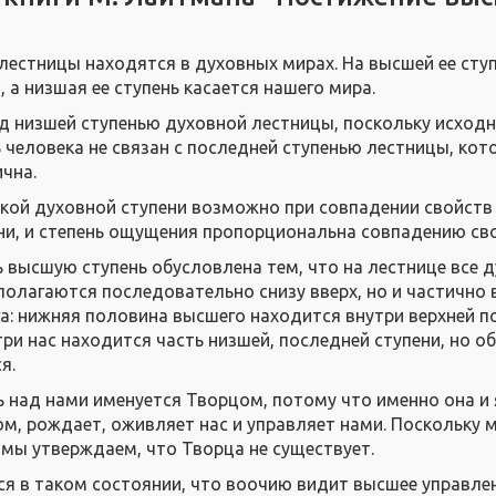
 лестницы находятся в духовных мирах. На высшей ее сту
 а низшая ее ступень касается нашего мира.
д низшей ступенью духовной лестницы, поскольку исход
 человека не связан с последней ступенью лестницы, кот
чна.
кой духовной ступени возможно при совпадении свойств
ени, и степень ощущения пропорциональна совпадению св
высшую ступень обусловлена тем, что на лестнице все 
полагаются последовательно снизу вверх, но и частично 
га: нижняя половина высшего находится внутри верхней 
ри нас находится часть низшей, последней ступени, но о
я.
ь над нами именуется Творцом, потому что именно она и
м, рождает, оживляет нас и управляет нами. Поскольку 
 мы утверждаем, что Творца не существует.
ся в таком состоянии, что воочию видит высшее управле