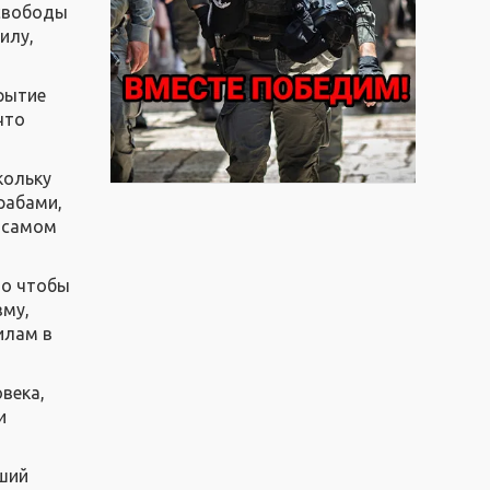
 свободы
илу,
крытие
что
кольку
рабами,
а самом
Но чтобы
зму,
илам в
века,
и
сший