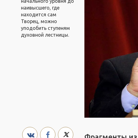
начального уровня до
наивысшего, где
находится сам
Творец, можно
уподобить ступеням
духовной лестницы.
Фрагменты из