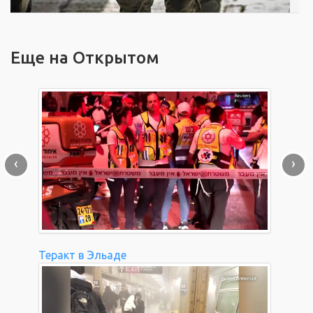
Еще на Открытом
‹
›
Теракт в Эльаде