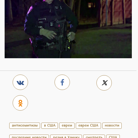
антисемитизм
в США
евреи
евреи США
новости
последние новости
резня в Хануку
смотреть
США