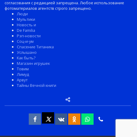
согласования с редакцией запрещена. Любое использование
фотоматериалов агентств строго запрещено.
Люди
Мультики
Новость и
De Familia
Рэп-новости
Соц-и-ум
Спасение Титаника
Услышано
Как быть?
Магазин игрушек
Товим
Лимуд
Арвут
Тайны Вечной книги