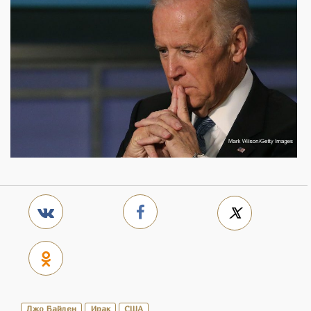
Джо Байден
Ирак
США