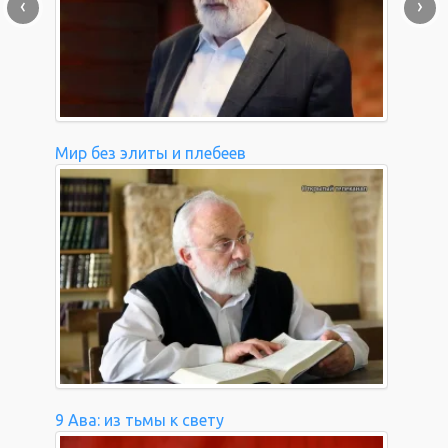
‹
›
Мир без элиты и плебеев
9 Ава: из тьмы к свету