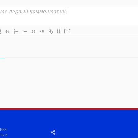
{}
[+]
ики
ть и