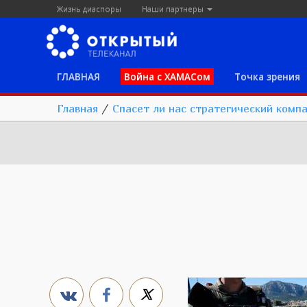
Жизнь диаспоры
Наши партнеры
ГЛАВНАЯ
Война с ХАМАСом
Точка зрения
Главная
/
Спасет ли нас стратегический комп