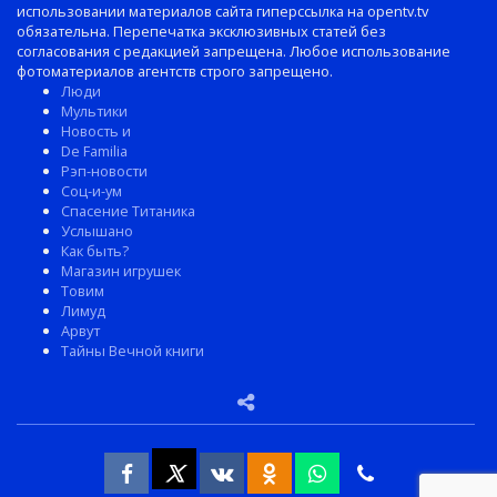
использовании материалов сайта гиперссылка на opentv.tv
обязательна. Перепечатка эксклюзивных статей без
согласования с редакцией запрещена. Любое использование
фотоматериалов агентств строго запрещено.
Люди
Мультики
Новость и
De Familia
Рэп-новости
Соц-и-ум
Спасение Титаника
Услышано
Как быть?
Магазин игрушек
Товим
Лимуд
Арвут
Тайны Вечной книги