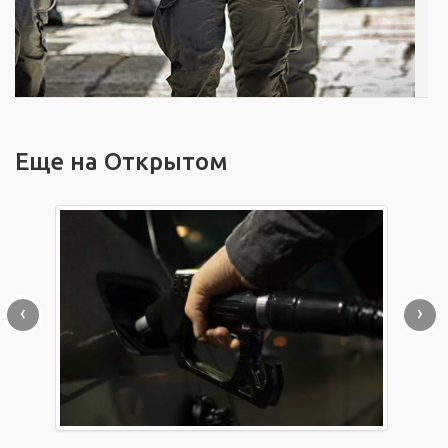
Еще на Открытом
‹
›