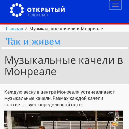
Toggl
naviga
Главная
/
Музыкальные качели в Монреале
Так и живем
Музыкальные качели в
Монреале
Каждую весну в центре Монреаля устанавливают
музыкальные качели. Размах каждой качели
соответствует определенной ноте.