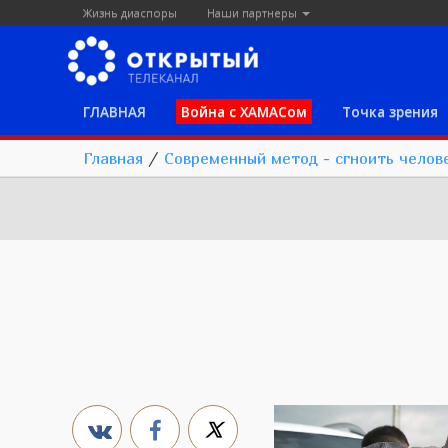
Жизнь диаспоры
Наши партнеры
ГЛАВНАЯ
Война с ХАМАСом
Точка зрения
Главная
/
Современный метод - сгноить челов