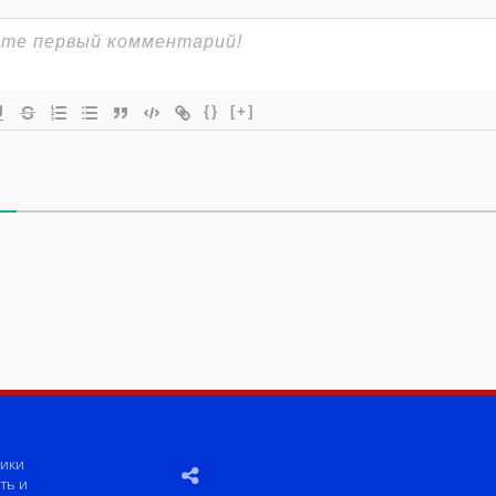
{}
[+]
ики
ть и