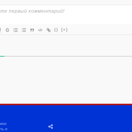
{}
[+]
ики
ть и