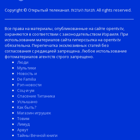
Copyright © Открытый телеканал. תנועת הערבות. All rights reserved.
Все права на материалы, опубликованные на сайте opentv.tv,
охраняются в соответствии с законодательством Израиля. При
использовании материалов сайта гиперссылка на opentv.tv
обязательна. Перепечатка эксклюзивных статей без
согласования с редакцией запрещена. Любое использование
фотоматериалов агентств строго запрещено.
Люди
Мультики
Новость и
De Familia
Рэп-новости
Соц-и-ум
Спасение Титаника
Услышано
Как быть?
Магазин игрушек
Товим
Лимуд
Арвут
Тайны Вечной книги