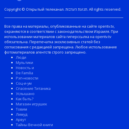
Copyright © Открытый телеканал. תנועת הערבות. All rights reserved.
Все права на материалы, опубликованные на сайте opentv.tv,
охраняются в соответствии с законодательством Израиля. При
использовании материалов сайта гиперссылка на opentv.tv
обязательна. Перепечатка эксклюзивных статей без
согласования с редакцией запрещена. Любое использование
фотоматериалов агентств строго запрещено.
Люди
Мультики
Новость и
De Familia
Рэп-новости
Соц-и-ум
Спасение Титаника
Услышано
Как быть?
Магазин игрушек
Товим
Лимуд
Арвут
Тайны Вечной книги