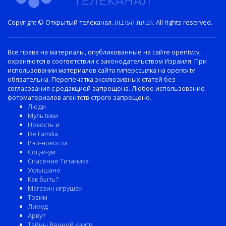
Copyright © Открытый телеканал. תנועת הערבות. All rights reserved.
Все права на материалы, опубликованные на сайте opentv.tv,
охраняются в соответствии с законодательством Израиля. При
использовании материалов сайта гиперссылка на opentv.tv
обязательна. Перепечатка эксклюзивных статей без
согласования с редакцией запрещена. Любое использование
фотоматериалов агентств строго запрещено.
Люди
Мультики
Новость и
De Familia
Рэп-новости
Соц-и-ум
Спасение Титаника
Услышано
Как быть?
Магазин игрушек
Товим
Лимуд
Арвут
Тайны Вечной книги