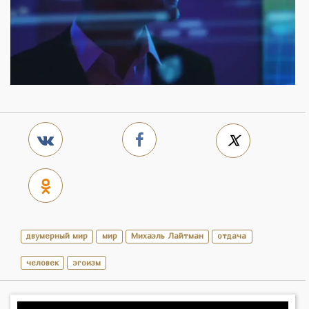
двумерный мир
мир
Михаэль Лайтман
отдача
человек
эгоизм