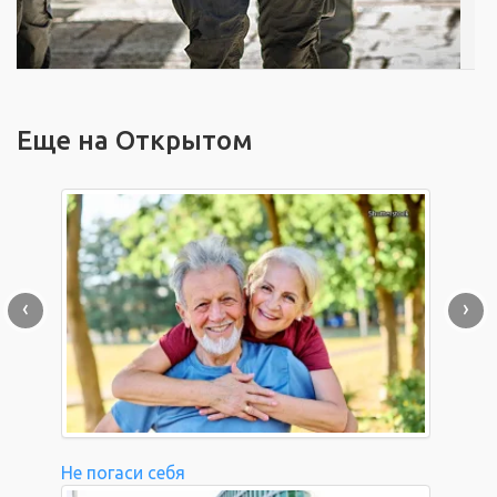
Еще на Открытом
‹
›
Не погаси себя