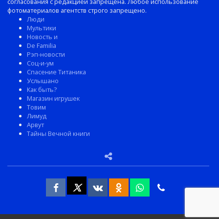
согласования с редакцией запрещена. Любое использование
фотоматериалов агентств строго запрещено.
Люди
Мультики
Новость и
De Familia
Рэп-новости
Соц-и-ум
Спасение Титаника
Услышано
Как быть?
Магазин игрушек
Товим
Лимуд
Арвут
Тайны Вечной книги