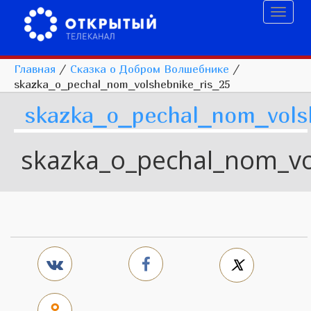
Toggl
naviga
Главная
/
Сказка о Добром Волшебнике
/
skazka_o_pechal_nom_volshebnike_ris_25
skazka_o_pechal_nom_vols
skazka_o_pechal_nom_vo