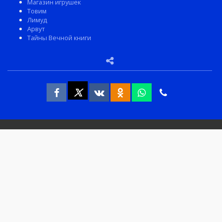
Магазин игрушек
Товим
Лимуд
Арвут
Тайны Вечной книги