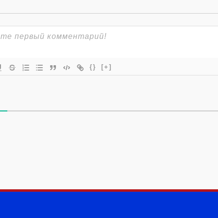
{}
[+]