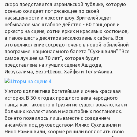
скоро представится израильской публике, которую
осенью ожидает потрясающее по своей
насыщенности и яркости шоу. Зрителей ждет
небывалое масштабное действо - 60 танцоров и
оркестр на сцене, сотни ярких и красивых костюмов,
а также шесть десятков эксклюзивных сабель. Все
это великолепие сосредоточено в новой юбилейной
программе национального балета "Сухишвили" "Все
самое лучшее за 70 лет", которая будет
представлена на лучших сценах Ашдода,
Иерусалима, Беэр-Шевы, Хайфы и Тель-Авива.
У этого коллектива богатейшая и очень красивая
история. В 30-х годах прошлого века народного
танца как такового в Грузии не существовало, как и
больших коллективов и масштабных постановок.
Все это появилось лишь вместе с созданием
ансамбля под руководством Илико Сухишвили и
Нино Рамишвили, коорые решили воплотить свою