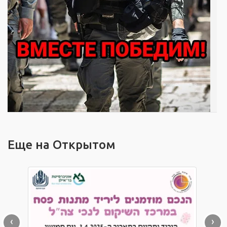
Еще на Открытом
‹
›