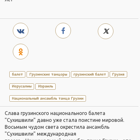
балет
Грузинские танцоры
грузинский балет
Грузия
Иерусалим
Израиль
Национальный ансамбль танца Грузии
Слава грузинского национального балета
"Сухишвили" давно уже стала поистине мировой.
Восьмым чудом света окрестила ансамбль
"Сухишвили" международная