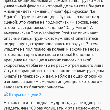
пресса. «Национальный ансамбль танца Грузии – это
уникальный феномен, который должен хотя бы раз в
жизни увидеть каждый», пишет французская “Le
Figaro”. «Грузинские танцоры буквально парят над
сценой. Это ураган на подмостках!» – восхищенно
вторит австралийское издание “Daily Mirror”. А
американская The Washington Post так описывает
опасные танцы грузинских мужчин: «Попытайтесь
подпрыгнуть, сгруппировавшись в воздухе. Затем
упадите на пол прямо на колени и вскочите вновь,
чтобы повторить все снова и снова! Выполните
вращение на пальцах в мягких сапогах с такой
скоростью, чтобы никто не рассмотрел вашего лица.
И тут же вращайтесь на коленях по периметру сцены.
Очаруйте прекрасных дам, наблюдающих спокойно
и игриво за вашим смелым танцем, цель которого –
завоевать их благосклонность».
Но, как гласит народная мудрость, лучше один раз
увидеть, чем 100 раз услышать. И эта возможность