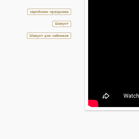
еврейские праздники
Шавуот
Шавуот для чайников