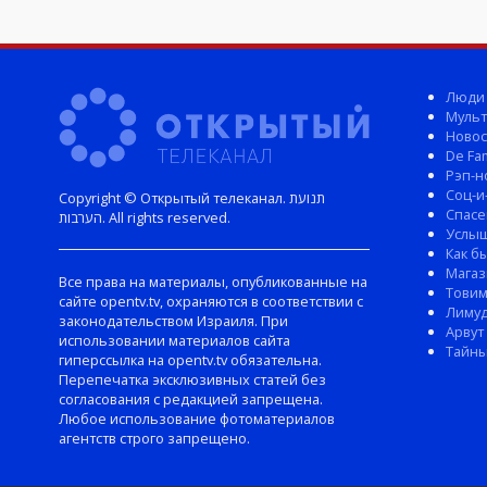
Люди
Мульт
Новос
De Fam
Рэп-н
Соц-и
Copyright © Открытый телеканал. תנועת
Спасе
הערבות. All rights reserved.
Услы
Как б
Магаз
Все права на материалы, опубликованные на
Тови
сайте opentv.tv, охраняются в соответствии с
Лиму
законодательством Израиля. При
Арвут
использовании материалов сайта
Тайны
гиперссылка на opentv.tv обязательна.
Перепечатка эксклюзивных статей без
согласования с редакцией запрещена.
Любое использование фотоматериалов
агентств строго запрещено.