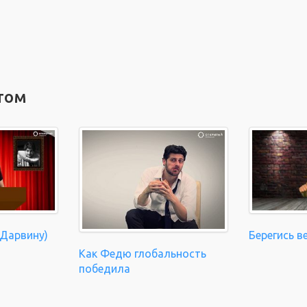
том
 Дарвину)
Берегись в
Как Федю глобальность
победила