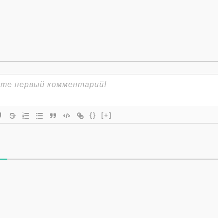
{}
[+]