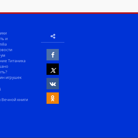
ики
ть и
ilia
овости
-ум
ние Титаника
шано
ыть?
ин игрушек
м
д
 Вечной книги