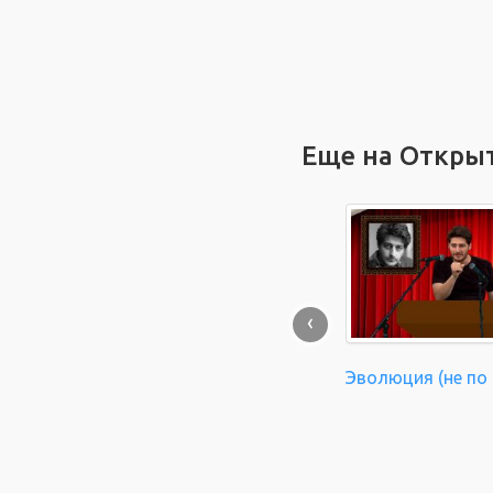
Еще на Откры
‹
Эволюция (не по