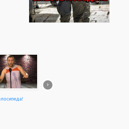
›
елосипеда!