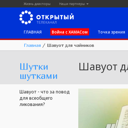
Жизнь диаспоры
Наши партнеры
ГЛАВНАЯ
Война с ХАМАСом
Точка зрения
Главная
/
Шавуот для чайников
Шавуот д
Шутки
шутками
Шавуот - что за повод
для всеобщего
ликования?