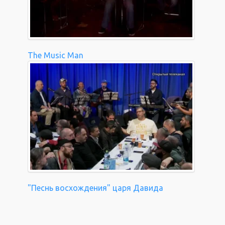
The Music Man
"Песнь восхождения" царя Давида