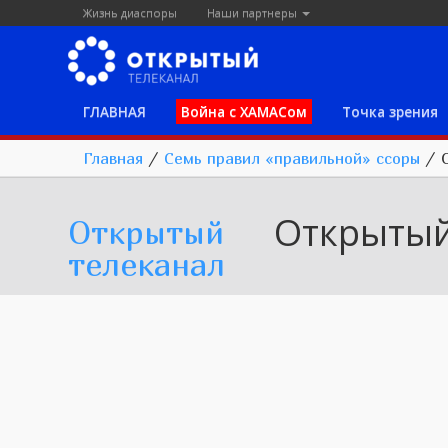
Жизнь диаспоры
Наши партнеры
ГЛАВНАЯ
Война с ХАМАСом
Точка зрения
Главная
/
Семь правил «правильной» ссоры
/
Открытый
Открытый
телеканал