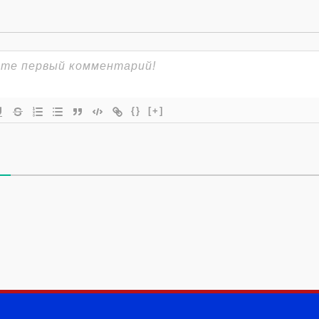
{}
[+]