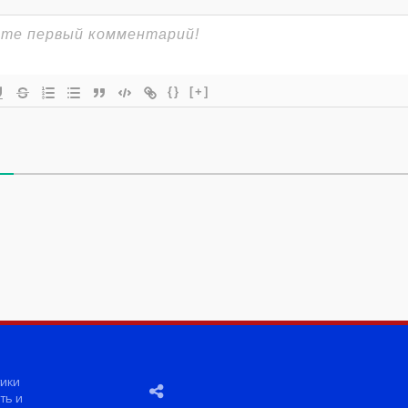
{}
[+]
ики
ть и