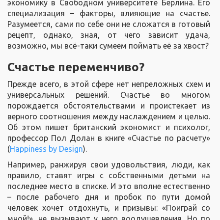
экономику в Свободном университете Берлина. Его
специализация – факторы, влияющие на счастье.
Разумеется, сами по себе они не сложатся в готовый
рецепт, однако, зная, от чего зависит удача,
возможно, мы всё-таки сумеем поймать её за хвост?
Счастье переменчиво?
Прежде всего, в этой сфере нет непреложных схем и
универсальных решений. Счастье во многом
порождается обстоятельствами и проистекает из
верного соотношения между наслаждением и целью.
Об этом пишет британский экономист и психолог,
профессор Пол Долан в книге «Счастье по расчету»
(
Happiness by Design
).
Например, ранжируя свои удовольствия, люди, как
правило, ставят игры с собственными детьми на
последнее место в списке. И это вполне естественно
– после рабочего дня и пробок по пути домой
человек хочет отдохнуть, и призывы: «Поиграй со
мной!», не вызывают у него воодушевления. Но по