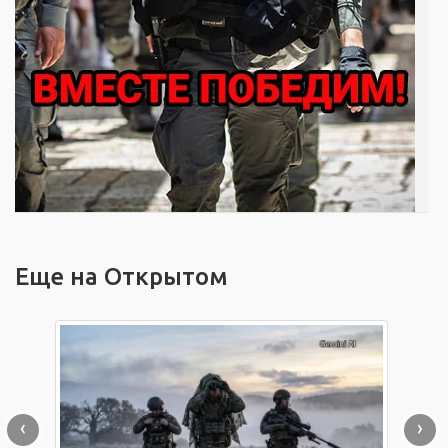
Еще на Открытом
‹
›