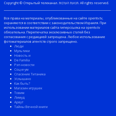
Copyright © Открытый телеканал. תנועת הערבות. All rights reserved.
Все права на материалы, опубликованные на сайте opentv.tv,
охраняются в соответствии с законодательством Израиля. При
использовании материалов сайта гиперссылка на opentv.tv
обязательна. Перепечатка эксклюзивных статей без
согласования с редакцией запрещена. Любое использование
фотоматериалов агентств строго запрещено.
Люди
Мультики
Новость и
De Familia
Рэп-новости
Соц-и-ум
Спасение Титаника
Услышано
Как быть?
Магазин игрушек
Товим
Лимуд
Арвут
Тайны Вечной книги