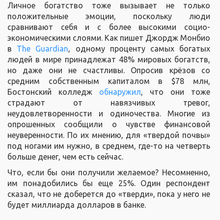
Личное богатство тоже вызывает не только
положительные эмоции, поскольку люди
сравнивают себя и с более высокими социо-
экономическими слоями. Как пишет Джордж Монбио
в
The Guardian
, одному проценту самых богатых
людей в мире принадлежат 48% мировых богатств,
но даже они не счастливы. Опросив крёзов со
средним собственным капиталом в $78 млн,
Бостонский колледж
обнаружил
, что они тоже
страдают от навязчивых тревог,
неудовлетворенности и одиночества. Многие из
опрошенных сообщили о чувстве финансовой
неуверенности. По их мнению, для «твердой почвы»
под ногами им нужно, в среднем, где-то на четверть
больше денег, чем есть сейчас.
Что, если бы они получили желаемое? Несомненно,
им понадобились бы еще 25%. Один респондент
сказал, что не доберется до «тверди», пока у него не
будет миллиарда долларов в банке.