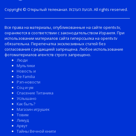
Copyright © Открытый телеканал. תנועת הערבות. All rights reserved.
Все права на материалы, опубликованные на сайте opentv.tv,
охраняются в соответствии с законодательством Израиля. При
использовании материалов сайта гиперссылка на opentv.tv
обязательна. Перепечатка эксклюзивных статей без
согласования с редакцией запрещена. Любое использование
фотоматериалов агентств строго запрещено.
Люди
Мультики
Новость и
De Familia
Рэп-новости
Соц-и-ум
Спасение Титаника
Услышано
Как быть?
Магазин игрушек
Товим
Лимуд
Арвут
Тайны Вечной книги