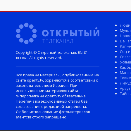
Люди
Мульт
Новос
De Fam
Рэп-н
Соц-и
Copyright © Открытый телеканал. תנועת
Спасе
הערבות. All rights reserved.
Услы
Как б
Магаз
Все права на материалы, опубликованные на
Тови
сайте opentv.tv, охраняются в соответствии с
Лиму
законодательством Израиля. При
Арвут
использовании материалов сайта
Тайны
гиперссылка на opentv.tv обязательна.
Перепечатка эксклюзивных статей без
согласования с редакцией запрещена.
Любое использование фотоматериалов
агентств строго запрещено.