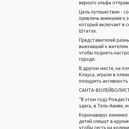
верного эльфа отправ
Цель путешествия - со
привлечь внимание к 
который включает в с
Штатах.
Представителей разны
выехавший к жителям 
чтобы поднять настро
городе.
В другом месте, на п
Клауса, играли в пля
поощрить активность 
САНТА-ВОЛЕЙБОЛИСТ
“В этом году Рождеств
здесь, в Тель-Авиве, 
Коронавирус изменил 
детей спешат в крупн
чтобы сесть на колени