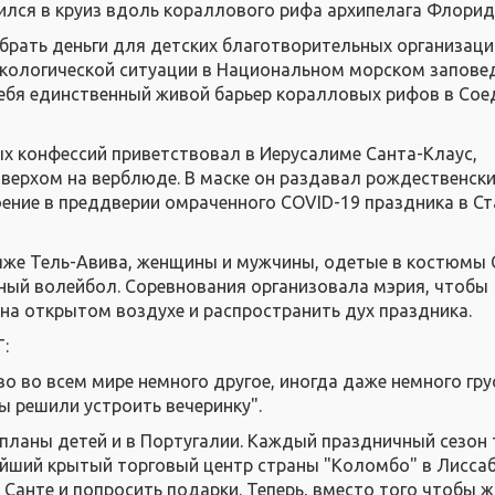
ился в круиз вдоль кораллового рифа архипелага Флорид
брать деньги для детских благотворительных организаций
экологической ситуации в Национальном морском запове
ебя единственный живой барьер коралловых рифов в Со
х конфессий приветствовал в Иерусалиме Санта-Клаус,
верхом на верблюде. В маске он раздавал рождественски
ение в преддверии омраченного COVID-19 праздника в С
ляже Тель-Авива, женщины и мужчины, одетые в костюмы 
жный волейбол. Соревнования организовала мэрия, чтобы
на открытом воздухе и распространить дух праздника.
:
о во всем мире немного другое, иногда даже немного гру
мы решили устроить вечеринку".
планы детей и в Португалии. Каждый праздничный сезон
ейший крытый торговый центр страны "Коломбо" в Лиссаб
 Санте и попросить подарки. Теперь, вместо того чтобы 