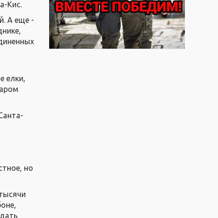
а-Кис.
. А еще -
днике,
единенных
е елки,
таром
Санта-
стное, но
 тысячи
оне,
ждать