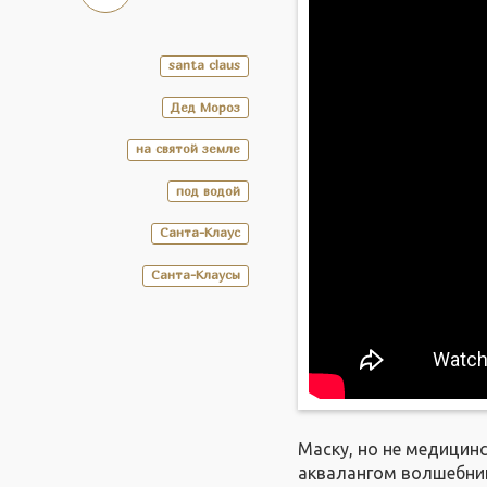
santa claus
Дед Мороз
на святой земле
под водой
Санта-Клаус
Санта-Клаусы
Маску, но не медицин
аквалангом волшебни