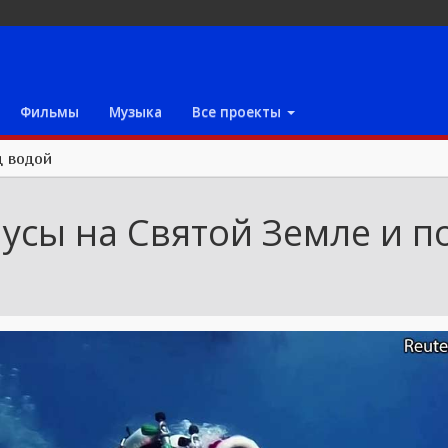
Фильмы
Музыка
Все проекты
д водой
усы на Святой Земле и п