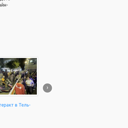
айн-
›
еракт в Тель-