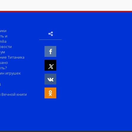
ики
ть и
ilia
овости
-ум
ние Титаника
шано
ыть?
ин игрушек
м
д
 Вечной книги