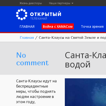
Жизнь диаспоры
Наши партнеры
ГЛАВНАЯ
Война с ХАМАСом
Точка зрения
Главная
/
Санта-Клаусы на Святой Земле и по
Санта-Кла
No
comment
водой
Санта-Клаусы идут на
беспрецедентные
меры, чтобы поднять
людям настроение в
этом году,