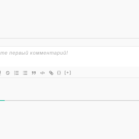
{}
[+]