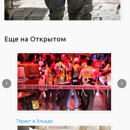
Еще на Открытом
‹
›
Теракт в Эльаде