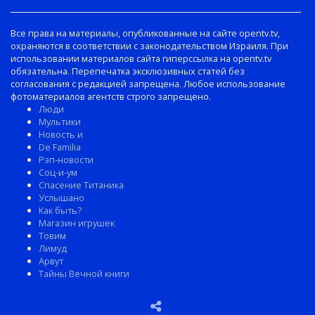
Все права на материалы, опубликованные на сайте opentv.tv,
охраняются в соответствии с законодательством Израиля. При
использовании материалов сайта гиперссылка на opentv.tv
обязательна. Перепечатка эксклюзивных статей без
согласования с редакцией запрещена. Любое использование
фотоматериалов агентств строго запрещено.
Люди
Мультики
Новость и
De Familia
Рэп-новости
Соц-и-ум
Спасение Титаника
Услышано
Как быть?
Магазин игрушек
Товим
Лимуд
Арвут
Тайны Вечной книги