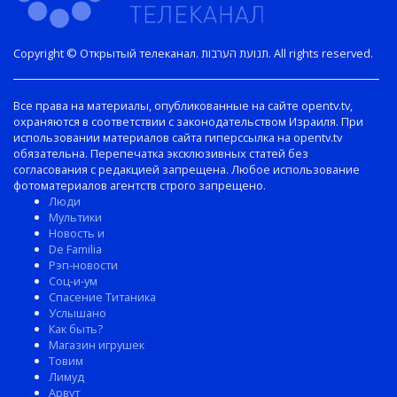
Copyright © Открытый телеканал. תנועת הערבות. All rights reserved.
Все права на материалы, опубликованные на сайте opentv.tv,
охраняются в соответствии с законодательством Израиля. При
использовании материалов сайта гиперссылка на opentv.tv
обязательна. Перепечатка эксклюзивных статей без
согласования с редакцией запрещена. Любое использование
фотоматериалов агентств строго запрещено.
Люди
Мультики
Новость и
De Familia
Рэп-новости
Соц-и-ум
Спасение Титаника
Услышано
Как быть?
Магазин игрушек
Товим
Лимуд
Арвут