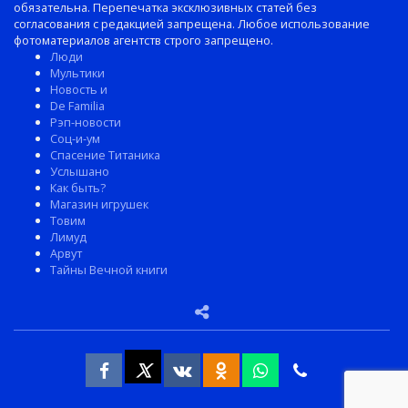
обязательна. Перепечатка эксклюзивных статей без
согласования с редакцией запрещена. Любое использование
фотоматериалов агентств строго запрещено.
Люди
Мультики
Новость и
De Familia
Рэп-новости
Соц-и-ум
Спасение Титаника
Услышано
Как быть?
Магазин игрушек
Товим
Лимуд
Арвут
Тайны Вечной книги