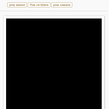
рош ашана
Рош ха-Шана
рош хашана