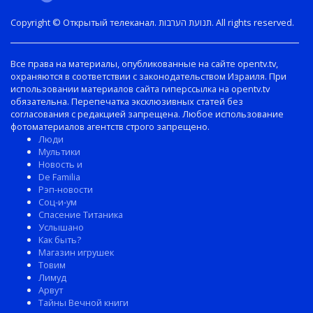
Copyright © Открытый телеканал. תנועת הערבות. All rights reserved.
Все права на материалы, опубликованные на сайте opentv.tv,
охраняются в соответствии с законодательством Израиля. При
использовании материалов сайта гиперссылка на opentv.tv
обязательна. Перепечатка эксклюзивных статей без
согласования с редакцией запрещена. Любое использование
фотоматериалов агентств строго запрещено.
Люди
Мультики
Новость и
De Familia
Рэп-новости
Соц-и-ум
Спасение Титаника
Услышано
Как быть?
Магазин игрушек
Товим
Лимуд
Арвут
Тайны Вечной книги