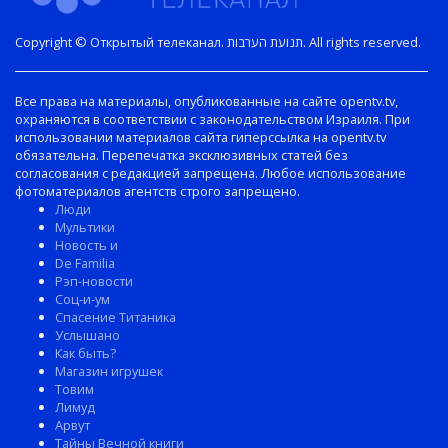
Copyright © Открытый телеканал. תנועת הערבות. All rights reserved.
Все права на материалы, опубликованные на сайте opentv.tv,
охраняются в соответствии с законодательством Израиля. При
использовании материалов сайта гиперссылка на opentv.tv
обязательна. Перепечатка эксклюзивных статей без
согласования с редакцией запрещена. Любое использование
фотоматериалов агентств строго запрещено.
Люди
Мультики
Новость и
De Familia
Рэп-новости
Соц-и-ум
Спасение Титаника
Услышано
Как быть?
Магазин игрушек
Товим
Лимуд
Арвут
Тайны Вечной книги