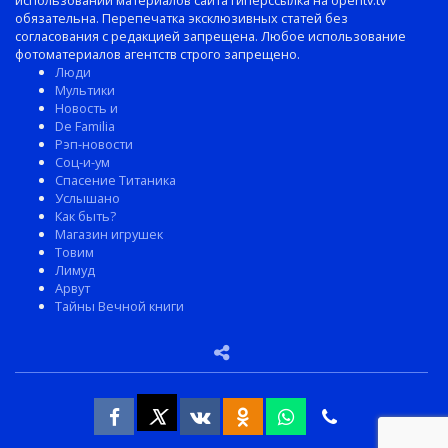
использовании материалов сайта гиперссылка на opentv.tv
обязательна. Перепечатка эксклюзивных статей без
согласования с редакцией запрещена. Любое использование
фотоматериалов агентств строго запрещено.
Люди
Мультики
Новость и
De Familia
Рэп-новости
Соц-и-ум
Спасение Титаника
Услышано
Как быть?
Магазин игрушек
Товим
Лимуд
Арвут
Тайны Вечной книги