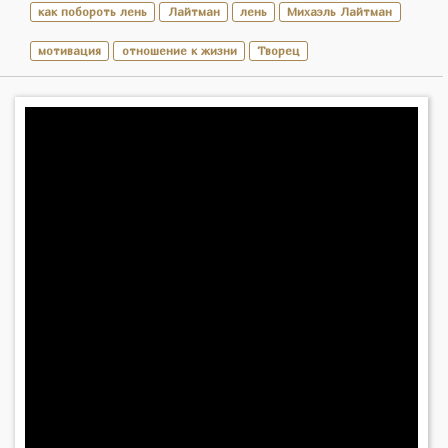
как побороть лень
Лайтман
лень
Михаэль Лайтман
мотивация
отношение к жизни
Творец