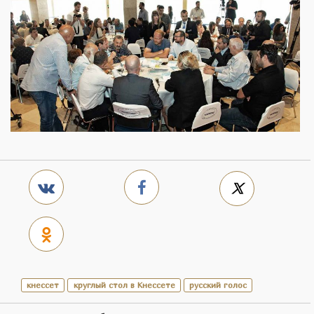
кнессет
круглый стол в Кнессете
русский голос