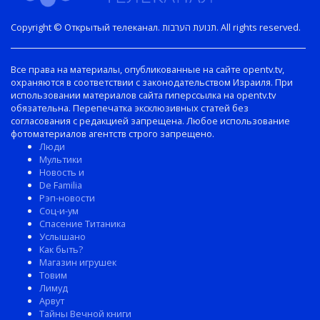
Copyright © Открытый телеканал. תנועת הערבות. All rights reserved.
Все права на материалы, опубликованные на сайте opentv.tv,
охраняются в соответствии с законодательством Израиля. При
использовании материалов сайта гиперссылка на opentv.tv
обязательна. Перепечатка эксклюзивных статей без
согласования с редакцией запрещена. Любое использование
фотоматериалов агентств строго запрещено.
Люди
Мультики
Новость и
De Familia
Рэп-новости
Соц-и-ум
Спасение Титаника
Услышано
Как быть?
Магазин игрушек
Товим
Лимуд
Арвут
Тайны Вечной книги