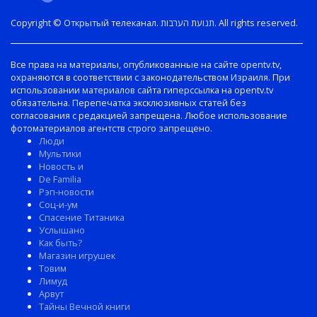
Copyright © Открытый телеканал. תנועת הערבות. All rights reserved.
Все права на материалы, опубликованные на сайте opentv.tv,
охраняются в соответствии с законодательством Израиля. При
использовании материалов сайта гиперссылка на opentv.tv
обязательна. Перепечатка эксклюзивных статей без
согласования с редакцией запрещена. Любое использование
фотоматериалов агентств строго запрещено.
Люди
Мультики
Новость и
De Familia
Рэп-новости
Соц-и-ум
Спасение Титаника
Услышано
Как быть?
Магазин игрушек
Товим
Лимуд
Арвут
Тайны Вечной книги