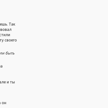
аешь. Так
твовал
устили
ту своего
али быть
на
але и ты
а он