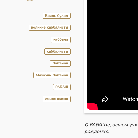
Бааль Сулам
великие каббалисты
каббала
каббалисты
Лайтман
Михаэль Лайтман
РАБАШ
смысл жизни
О РАБАШе, вашем учите
рождения.