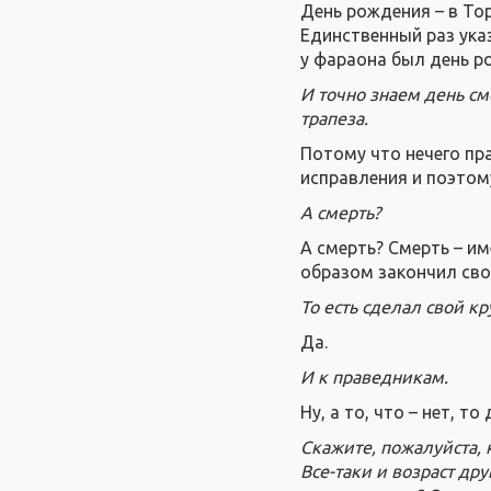
День рождения – в То
Единственный раз указ
у фараона был день ро
И точно знаем день см
трапеза.
Потому что нечего пр
исправления и поэтом
А смерть?
А смерть? Смерть – им
образом закончил сво
То есть сделал свой кр
Да.
И к праведникам.
Ну, а то, что – нет, то
Скажите, пожалуйста, 
Все-таки и возраст дру