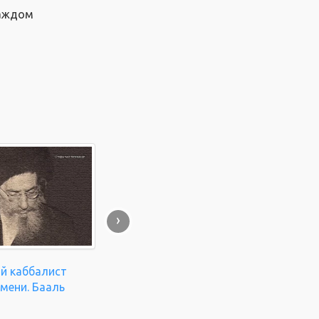
каждом
›
й каббалист
мени. Бааль