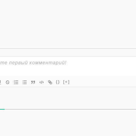
{}
[+]