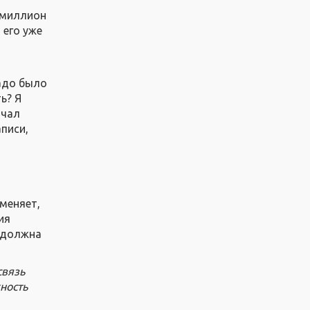
 миллион
 его уже
надо было
ь? Я
ачал
аписи,
 меняет,
ия
и должна
связь
ность