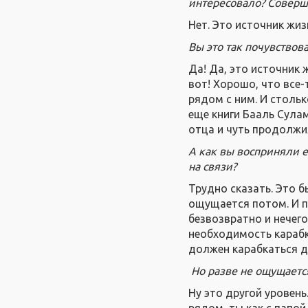
интересовало? Соверш
Нет. Это источник жиз
Вы это так почувствов
Да! Да, это источник ж
вот! Хорошо, что все-
рядом с ним. И стольк
еще книги Бааль Сулам
отца и чуть продолжил
А как вы восприняли 
на связи?
Трудно сказать. Это б
ощущается потом. И п
безвозвратно и нечего
необходимость карабк
должен карабкаться да
Но разве не ощущается
Ну это другой уровень
рядом, ты как с папой.