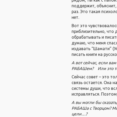
поддержит, объяснит,
раз. Это такая психол
нет.
Вот это чувствовалось
приблизительно, что 
обрабатывать и писать
думаю, что меня спасл
издавать “Шамати” (Ус
писать книги на русск
А вот сейчас, если вам
РАБАШем? Или это тол
Сейчас совет – это то
связь остается. Она н
системы души, что вс
исправляться. Поэтом
А вы могли бы сказать
РАБАШа с Творцом? Мож
цели…?