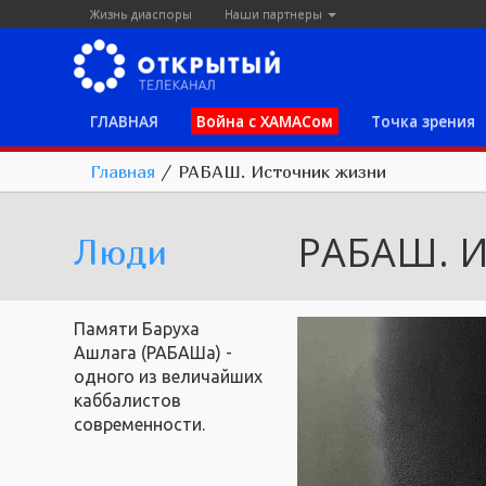
Жизнь диаспоры
Наши партнеры
ГЛАВНАЯ
Война с ХАМАСом
Точка зрения
Главная
/
РАБАШ. Источник жизни
РАБАШ. И
Люди
Памяти Баруха
Ашлага (РАБАШа) -
одного из величайших
каббалистов
современности.