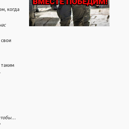
ом, когда
нас
 свои
й таким
.
 чтобы…
е