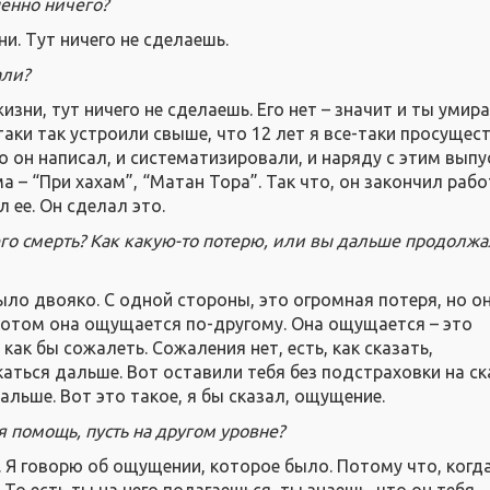
енно ничего?
ни. Тут ничего не сделаешь.
али?
изни, тут ничего не сделаешь. Его нет – значит и ты умир
таки так устроили свыше, что 12 лет я все-таки просущес
о он написал, и систематизировали, и наряду с этим вып
а – “При хахам”, “Матан Тора”. Так что, он закончил рабо
 ее. Он сделал это.
его смерть? Как какую-то потерю, или вы дальше продолж
ыло двояко. С одной стороны, это огромная потеря, но о
отом она ощущается по-другому. Она ощущается – это
 как бы сожалеть. Сожаления нет, есть, как сказать,
аться дальше. Вот оставили тебя без подстраховки на ск
льше. Вот это такое, я бы сказал, ощущение.
 помощь, пусть на другом уровне?
. Я говорю об ощущении, которое было. Потому что, когд
 То есть ты на него полагаешься, ты знаешь, что он тебя