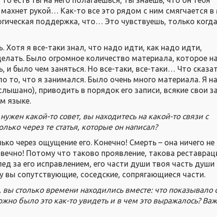
 махнет рукой… Как-то все это рядом с ним смягчается в
огическая поддержка, что… Это чувствуешь, только когда
. Хотя я все-таки знал, что надо идти, как надо идти,
делать. Было огромное количество материала, которое 
, и было чем заняться. Но все-таки, все-таки… Что сказат
о то, что я занимался. Было очень много материала. Я н
лышано), приводить в порядок его записи, всякие свои з
ом языке.
 нужен какой-то совет, вы находитесь на какой-то связи с
ько через те статья, которые он написал?
лько через ощущение его. Конечно! Смерть – она ничего не
авечно! Потому что таково проявление, такова реставрац
лед за его исправлением, его части души твоя часть душ
у вы сопутствующие, соседские, сопрягающиеся части.
, вы столько времени находились вместе: что показывало 
но было это как-то увидеть и в чем это выражалось? Важ