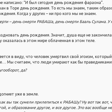
ре написано: “И был сегодня день рождения фараона”.
ан в Торе день рождения. То есть мы знаем, таким образ
ждения. Когда у других – ни про кого мы не знаем.
ерти – день смерти РАБАШа, день смерти Бааль Сулама. У 
аздновать день рождения. Значит, душа еще не закончила
у оказалась в этом мире облаченная в этом теле.
еется в виду, что человек умертвил свой эгоизм, которы
е… Мы считаем, что люди умирают как бы праведниками
угооборот, да?
 догниет уже в земле.
как вы так сумели прилепиться к РАБАШу? Ну вот так вот,
гой, и образование другое, и все другое. Это вас вообще н