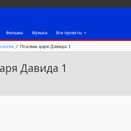
Фильмы
Музыка
Все проекты
ология
/
Псалмы царя Давида 1
аря Давида 1