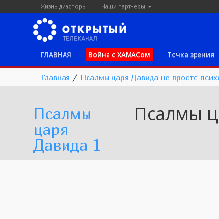
Жизнь диаспоры
Наши партнеры
ГЛАВНАЯ
Война с ХАМАСом
Точка зрения
Главная
/
Псалмы царя Давида не просто псих
Псалмы ц
Псалмы
царя
Давида 1