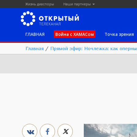
Жизнь диаспоры
Наши партнеры
ГЛАВНАЯ
Война с ХАМАСом
Точка зрения
Главная
/
Прямой эфир: Ночлежка: как оперны