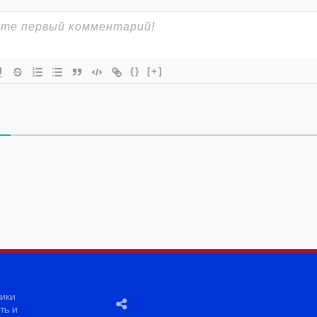
{}
[+]
ики
ть и