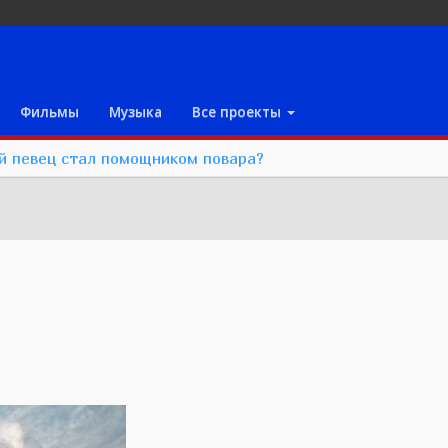
Фильмы
Музыка
Все проекты
й певец стал помощником повара?