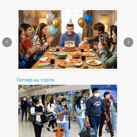
‹
›
Гитлер на торте