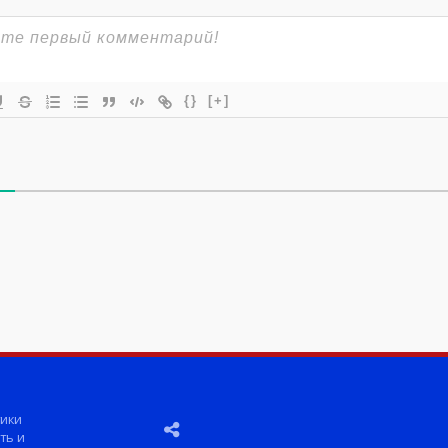
{}
[+]
ики
ть и