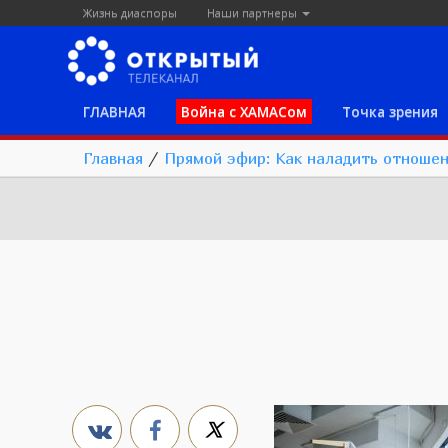
Жизнь диаспоры
Наши партнеры
ГЛАВНАЯ
Война с ХАМАСом
Точка зрения
Главная
/
Прямой эфир: Как наладить отноше