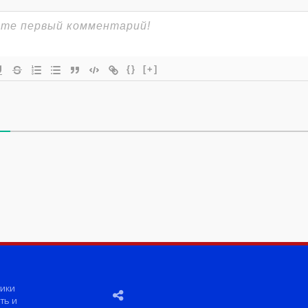
{}
[+]
ики
ть и