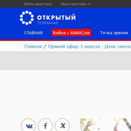
Жизнь диаспоры
Наши партнеры
ГЛАВНАЯ
Война с ХАМАСом
Точка зрения
Главная
/
Прямой эфир: 1 апреля - День смеха