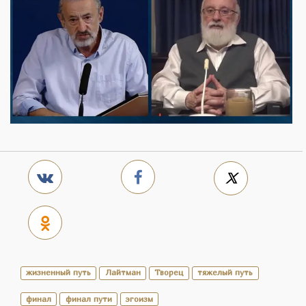
жизненный путь
Лайтман
Творец
тяжелый путь
финал
финал пути
эгоизм