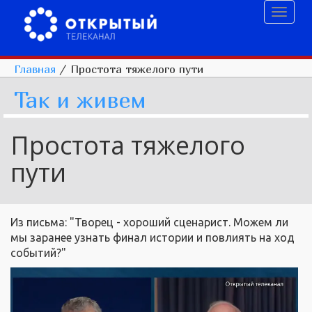
Toggl
naviga
Главная
/
Простота тяжелого пути
Так и живем
Простота тяжелого
пути
Из письма: "Творец - хороший сценарист. Можем ли
мы заранее узнать финал истории и повлиять на ход
событий?"