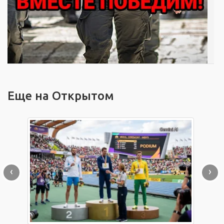
Еще на Открытом
‹
›