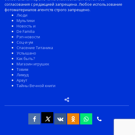
согласования с редакцией запрещена. Любое использование
фотоматериалов агентств строго запрещено.
Люди
Мультики
Новость и
De Familia
Рэп-новости
Соц-и-ум
Спасение Титаника
Услышано
Как быть?
Магазин игрушек
Товим
Лимуд
Арвут
Тайны Вечной книги