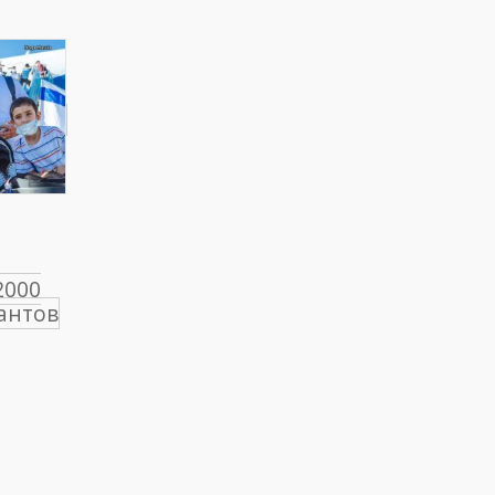
2000
антов