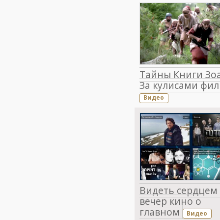
Тайны Книги Зоа
За кулисами фи
Видео
Видеть сердцем 
вечер кино о
главном
Видео