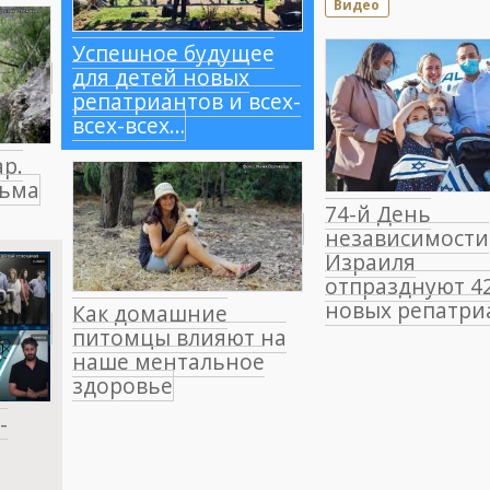
Видео
Успешное будущее
для детей новых
репатриантов и всех-
всех-всех…
р.
льма
74-й День
независимости
Израиля
отпразднуют 4
новых репатри
Как домашние
питомцы влияют на
наше ментальное
здоровье
-