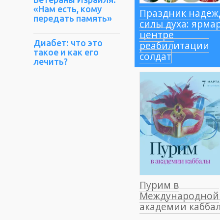
«Нам есть, кому
Праздник надеж
передать память»
силы духа: ярмар
центре
Диабет: что это
реабилитации
такое и как его
солдат
лечить?
Пурим в
Международной
академии кабба