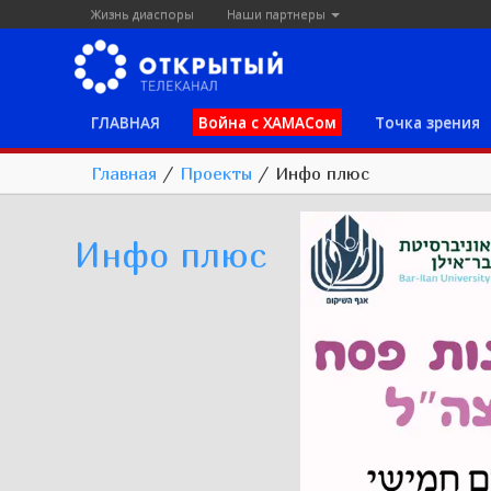
Жизнь диаспоры
Наши партнеры
ГЛАВНАЯ
Война с ХАМАСом
Точка зрения
Главная
/
Проекты
/
Инфо плюс
Инфо плюс