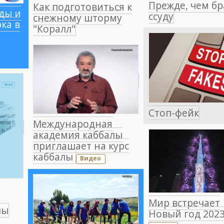
Прежде, чем бр
Как подготовиться к
ды и
ссуду
снежному шторму
ка в
"Коралл"
Стоп-фейк
Международная
академия каббалы
приглашает на курс
каббалы
Видео
Мир встречает
лы
Новый год 202