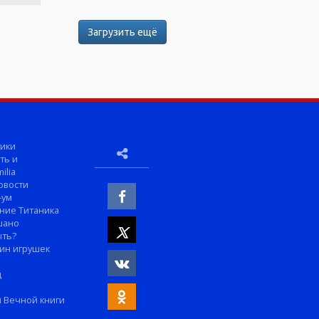
Загрузить ещё
ики
ть и
ilia
овости
-ум
ние Титаника
шано
ыть?
ин игрушек
м
д
 Вечной книги