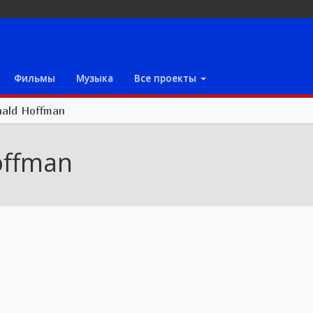
Фильмы
Музыка
Все проекты
ald Hoffman
offman