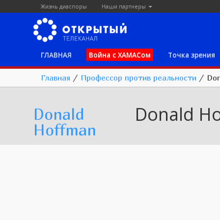
Жизнь диаспоры
Наши партнеры
ГЛАВНАЯ
Война с ХАМАСом
Точка зрения
Главная
/
Профессор против реальности
/
Don
Donald H
Donald
Hoffman