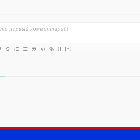
{}
[+]