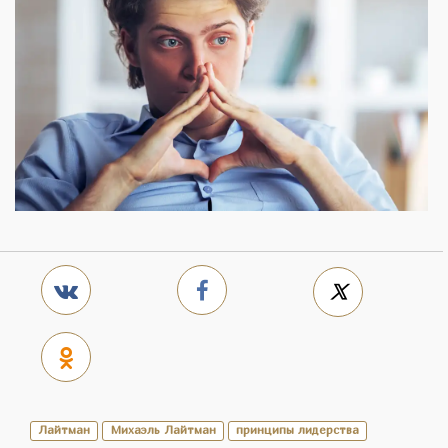
Лайтман
Михаэль Лайтман
принципы лидерства